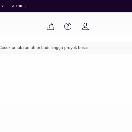
ARTIKEL
ocok untuk rumah pribadi hingga proyek besar
✔ Packing aman & 