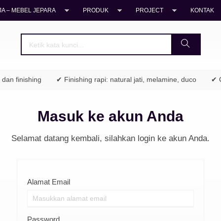
A – MEBEL JEPARA
PRODUK
PROJECT
KONTAK
an finishing
✔ Finishing rapi: natural jati, melamine, duco
✔ C
Masuk ke akun Anda
Selamat datang kembali, silahkan login ke akun Anda.
Alamat Email
Password