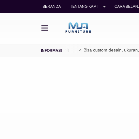
BERANDA
TENTANG KAMI
CARA BELANJ
kayu jati legal (TPK / Perhutani)
✔ Bisa custom desain, ukuran, d