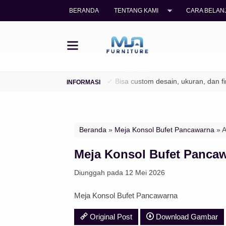
BERANDA
TENTANG KAMI
CARA BELANJ
legal (TPK / Perhutani)
✔ Bisa custom desain, ukuran, dan finishi
Beranda
»
Meja Konsol Bufet Pancawarna
» A
Meja Konsol Bufet Panca
Diunggah pada 12 Mei 2026
Meja Konsol Bufet Pancawarna
Original Post
Download Gambar