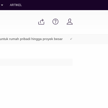
ARTIKEL
 rumah pribadi hingga proyek besar
✔ Packing aman & pengiriman