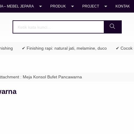
A – MEBEL JEPARA
PRODUK
PROJECT
KONTAK
ng
✔ Finishing rapi: natural jati, melamine, duco
✔ Cocok untuk
ttachment : Meja Konsol Bufet Pancawarna
warna