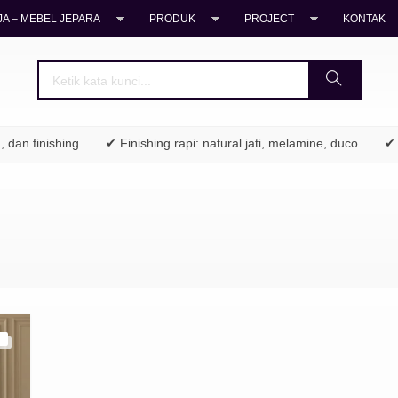
A – MEBEL JEPARA
PRODUK
PROJECT
KONTAK
dan finishing
✔ Finishing rapi: natural jati, melamine, duco
✔ C