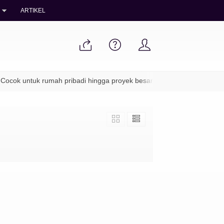
ARTIKEL
ocok untuk rumah pribadi hingga proyek besar
✔ Packing aman & 