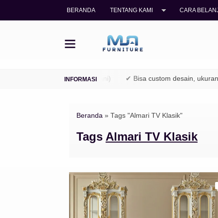
BERANDA
TENTANG KAMI
CARA BELANJ
kayu jati legal (TPK / Perhutani)
✔ Bisa custom desain, ukuran, 
Beranda
»
Tags "Almari TV Klasik"
Tags
Almari TV Klasik