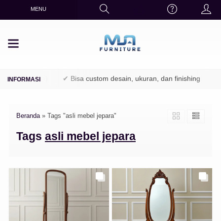
MENU
K / Perhutani)
✔ Bisa custom desain, ukuran, dan finishing
✔ 
Beranda
»
Tags "asli mebel jepara"
Tags
asli mebel jepara