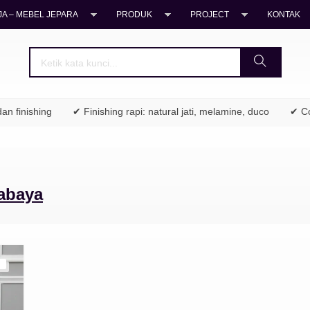
A – MEBEL JEPARA
PRODUK
PROJECT
KONTAK
n finishing
✔ Finishing rapi: natural jati, melamine, duco
✔ Coc
rabaya