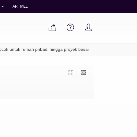
ARTIKEL
ok untuk rumah pribadi hingga proyek besar
✔ Packing aman & pe