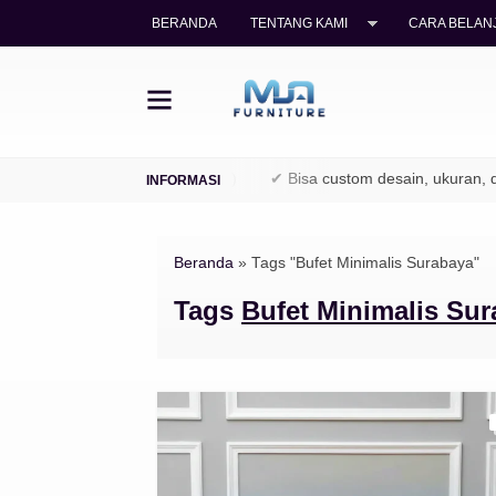
BERANDA
TENTANG KAMI
CARA BELANJ
ayu jati legal (TPK / Perhutani)
✔ Bisa custom desain, ukuran, da
Beranda
»
Tags "Bufet Minimalis Surabaya"
Tags
Bufet Minimalis Su