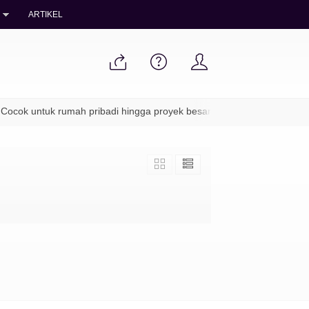
ARTIKEL
ocok untuk rumah pribadi hingga proyek besar
✔ Packing aman & 