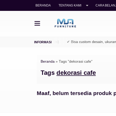
BERANDA
TENTANG KAMI
CARA BELANJ
 kayu jati legal (TPK / Perhutani)
✔ Bisa custom desain, ukuran, 
Beranda
»
Tags "dekorasi cafe"
Tags
dekorasi cafe
Maaf, belum tersedia produk p