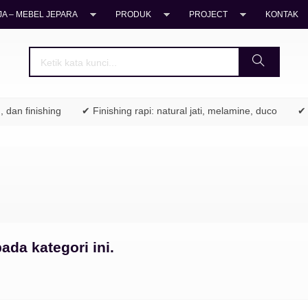
A – MEBEL JEPARA
PRODUK
PROJECT
KONTAK
dan finishing
✔ Finishing rapi: natural jati, melamine, duco
✔ C
ada kategori ini.