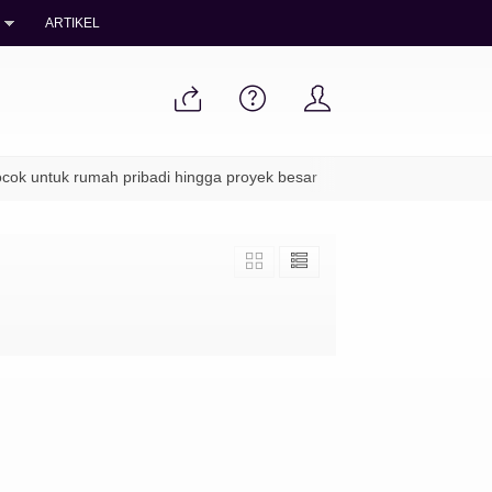
ARTIKEL
k untuk rumah pribadi hingga proyek besar
✔ Packing aman & pen