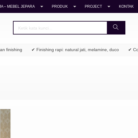
A – MEBEL JEPARA
PRODUK
PROJECT
KONTAK
 finishing
✔ Finishing rapi: natural jati, melamine, duco
✔ Coco