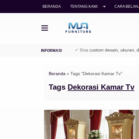
BERANDA
TENTANG KAMI
CARA BELANJ
yu jati legal (TPK / Perhutani)
✔ Bisa custom desain, ukuran, dan
Beranda
»
Tags "Dekorasi Kamar Tv"
Tags
Dekorasi Kamar Tv