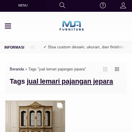
MENU
 (TPK / Perhutani)
✔ Bisa custom desain, ukuran, dan finishing
Beranda
»
Tags "jual lemari pajangan jepara"
Tags
jual lemari pajangan jepara