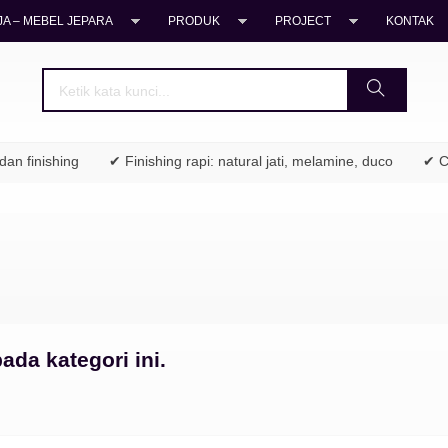
A – MEBEL JEPARA
PRODUK
PROJECT
KONTAK
n finishing
✔ Finishing rapi: natural jati, melamine, duco
✔ Co
ada kategori ini.