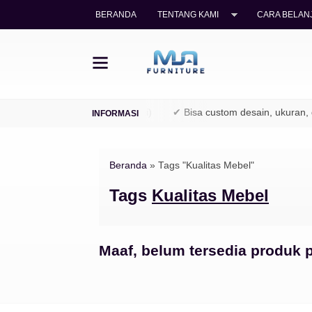
BERANDA
TENTANG KAMI
CARA BELANJ
ayu jati legal (TPK / Perhutani)
✔ Bisa custom desain, ukuran, da
Beranda
»
Tags "Kualitas Mebel"
Tags
Kualitas Mebel
Maaf, belum tersedia produk p