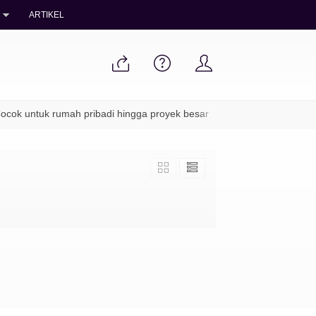
ARTIKEL
cok untuk rumah pribadi hingga proyek besar
✔ Packing aman & pe