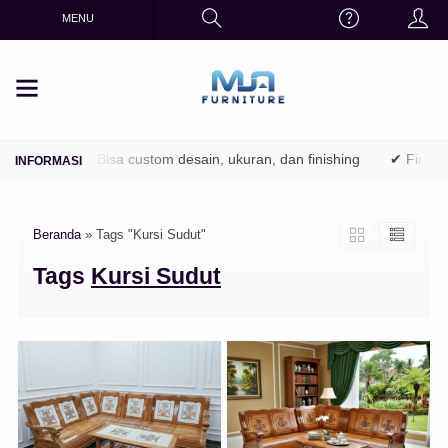
MENU
hutani)
✔ Bisa custom desain, ukuran, dan finishing
✔ Finishin
Beranda
»
Tags "Kursi Sudut"
Tags
Kursi Sudut