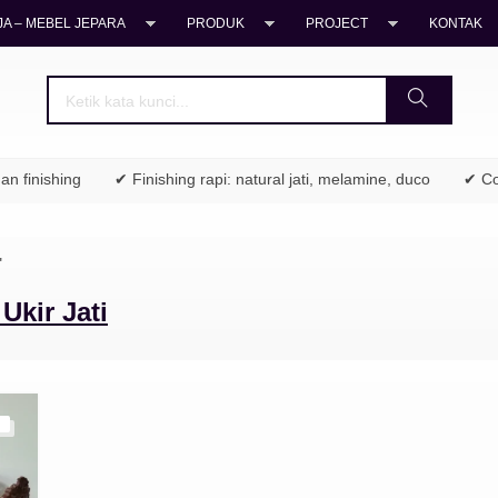
A – MEBEL JEPARA
PRODUK
PROJECT
KONTAK
 finishing
✔ Finishing rapi: natural jati, melamine, duco
✔ Coco
"
Ukir Jati