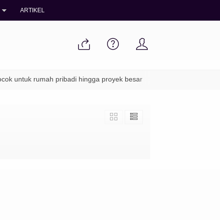
ARTIKEL
k untuk rumah pribadi hingga proyek besar
✔ Packing aman & pen