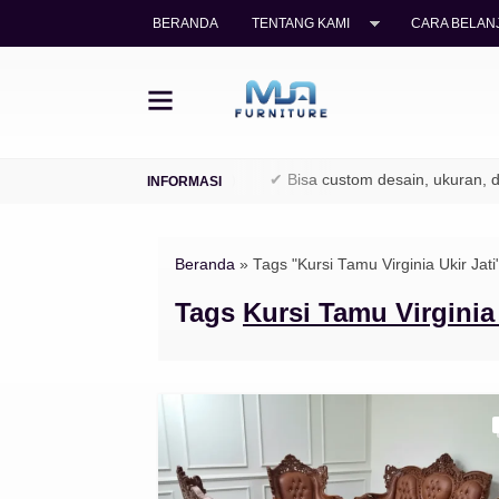
BERANDA
TENTANG KAMI
CARA BELANJ
yu jati legal (TPK / Perhutani)
✔ Bisa custom desain, ukuran, dan
Beranda
»
Tags "Kursi Tamu Virginia Ukir Jati
Tags
Kursi Tamu Virginia 