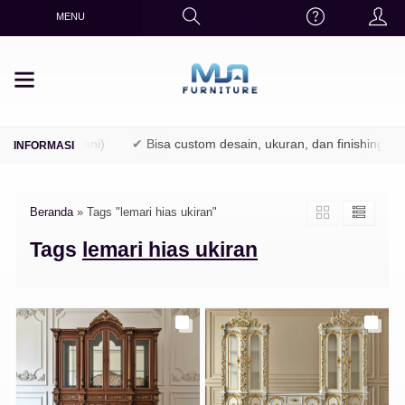
MENU
(TPK / Perhutani)
✔ Bisa custom desain, ukuran, dan finishing
Beranda
»
Tags "lemari hias ukiran"
Tags
lemari hias ukiran