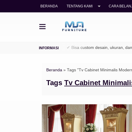
BERANDA
TENTANG KAMI
CARA BELANJ
jati legal (TPK / Perhutani)
✔ Bisa custom desain, ukuran, dan f
Beranda
»
Tags "Tv Cabinet Minimalis Moder
Tags
Tv Cabinet Minimal