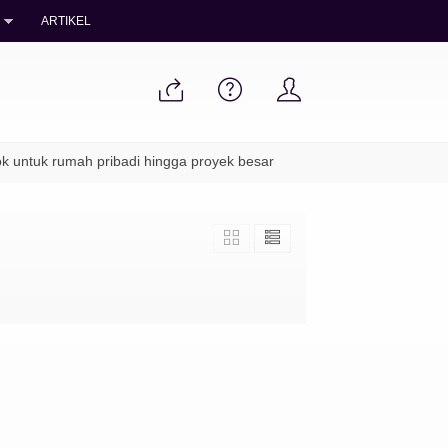
ARTIKEL
untuk rumah pribadi hingga proyek besar
✔ Packing aman & pengi