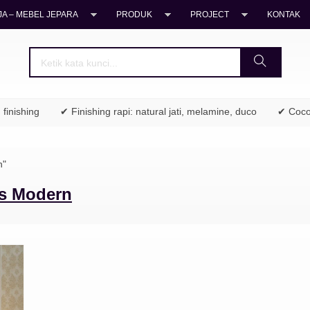
A – MEBEL JEPARA
PRODUK
PROJECT
KONTAK
inishing
✔ Finishing rapi: natural jati, melamine, duco
✔ Cocok 
n"
is Modern