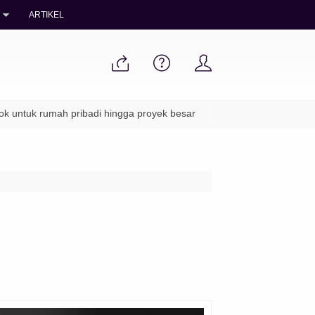
ARTIKEL
untuk rumah pribadi hingga proyek besar
✔ Packing aman & pengi