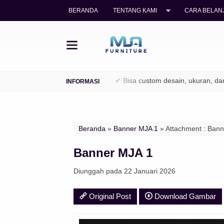
BERANDA
TENTANG KAMI
CARA BELANJ
jati legal (TPK / Perhutani)
✔ Bisa custom desain, ukuran, dan fi
Beranda
»
Banner MJA 1
» Attachment : Ban
Banner MJA 1
Diunggah pada 22 Januari 2026
Original Post
Download Gambar