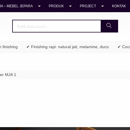
A – MEBEL JEPARA
PRODUK
PROJECT
KONTAK
nishing
✔ Finishing rapi: natural jati, melamine, duco
✔ Cocok 
ner MJA 1