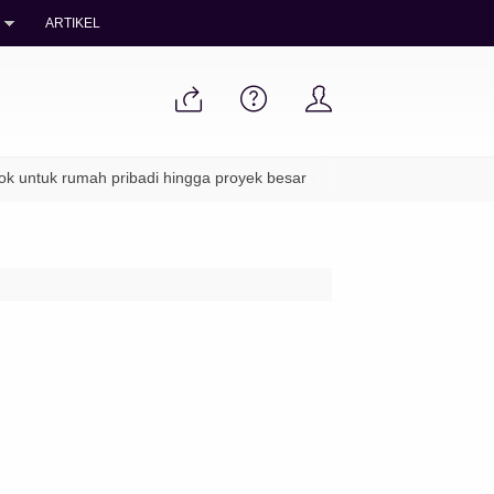
ARTIKEL
tuk rumah pribadi hingga proyek besar
✔ Packing aman & pengiri