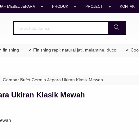
A – MEBEL JEPARA
PRODUK
PROJECT
KONTAK
ishing
✔ Finishing rapi: natural jati, melamine, duco
✔ Cocok un
: Gambar Bufet Cermin Jepara Ukiran Klasik Mewah
ra Ukiran Klasik Mewah
Mewah