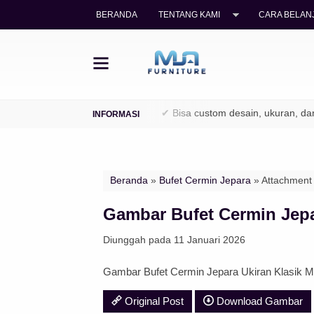
BERANDA
TENTANG KAMI
CARA BELANJ
ati legal (TPK / Perhutani)
✔ Bisa custom desain, ukuran, dan fin
Beranda
»
Bufet Cermin Jepara
» Attachment 
Gambar Bufet Cermin Jepa
Diunggah pada 11 Januari 2026
Gambar Bufet Cermin Jepara Ukiran Klasik 
Original Post
Download Gambar