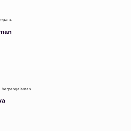
epara.
Aman
a berpengalaman
ya