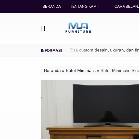
BERANDA
TENTANG KAMI
CARA BELANJ
legal (TPK / Perhutani)
✔ Bisa custom desain, ukuran, dan finishi
Beranda
»
Bufet Minimalis
»
Bufet Minimalis Sle