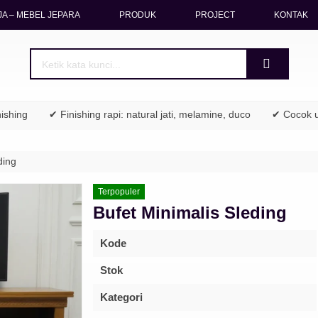
A – MEBEL JEPARA
PRODUK
PROJECT
KONTAK
ng
✔ Finishing rapi: natural jati, melamine, duco
✔ Cocok untuk 
ding
Terpopuler
Bufet Minimalis Sleding
Kode
Stok
Kategori