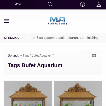
MENU
TPK / Perhutani)
✔ Bisa custom desain, ukuran, dan finishing
✔
Beranda
»
Tags "Bufet Aquarium"
Tags
Bufet Aquarium