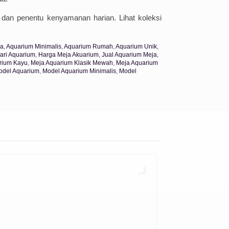
, dan penentu kenyamanan harian. Lihat koleksi
ja
,
Aquarium Minimalis
,
Aquarium Rumah
,
Aquarium Unik
,
ari Aquarium
,
Harga Meja Akuarium
,
Jual Aquarium Meja
,
rium Kayu
,
Meja Aquarium Klasik Mewah
,
Meja Aquarium
odel Aquarium
,
Model Aquarium Minimalis
,
Model