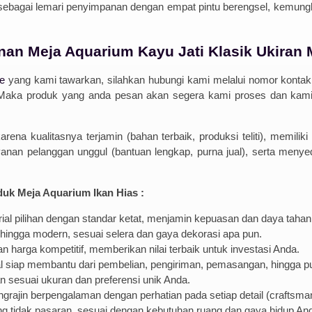
sebagai lemari penyimpanan dengan empat pintu berengsel, kemung
an Meja Aquarium Kayu Jati Klasik Ukiran
re
yang kami tawarkan, silahkan hubungi kami melalui nomor kontak y
 Maka produk yang anda pesan akan segera kami proses dan kam
a kualitasnya terjamin (bahan terbaik, produksi teliti), memili
ayanan pelanggan unggul (bantuan lengkap, purna jual), serta menyed
uk Meja Aquarium Ikan Hias :
rial pilihan dengan standar ketat, menjamin kepuasan dan daya tahan
k hingga modern, sesuai selera dan gaya dekorasi apa pun.
 harga kompetitif, memberikan nilai terbaik untuk investasi Anda.
l siap membantu dari pembelian, pengiriman, pemasangan, hingga pu
n sesuai ukuran dan preferensi unik Anda.
ngrajin berpengalaman dengan perhatian pada setiap detail (craftsma
g tidak pasaran, sesuai dengan kebutuhan ruang dan gaya hidup An