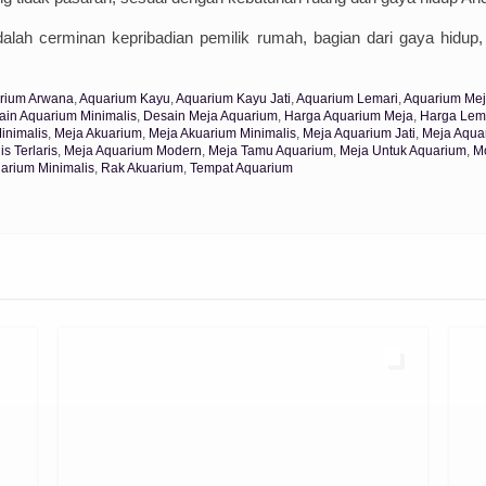
dalah cerminan kepribadian pemilik rumah, bagian dari gaya hidup
rium Arwana
,
Aquarium Kayu
,
Aquarium Kayu Jati
,
Aquarium Lemari
,
Aquarium Me
ain Aquarium Minimalis
,
Desain Meja Aquarium
,
Harga Aquarium Meja
,
Harga Lem
inimalis
,
Meja Akuarium
,
Meja Akuarium Minimalis
,
Meja Aquarium Jati
,
Meja Aqua
s Terlaris
,
Meja Aquarium Modern
,
Meja Tamu Aquarium
,
Meja Untuk Aquarium
,
M
arium Minimalis
,
Rak Akuarium
,
Tempat Aquarium