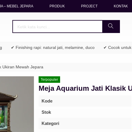
A – MEBEL JEPARA
PRODUK
PROJECT
KONTAK
✔ Finishing rapi: natural jati, melamine, duco
✔ Cocok untuk rumah 
ik Ukiran Mewah Jepara
Terpopuler
Meja Aquarium Jati Klasik 
Kode
Stok
Kategori