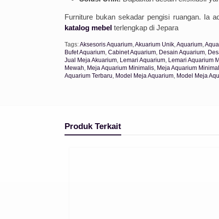
Furniture bukan sekadar pengisi ruangan. Ia a
katalog mebel
terlengkap di Jepara
Tags:
Aksesoris Aquarium
,
Akuarium Unik
,
Aquarium
,
Aqua
Bufet Aquarium
,
Cabinet Aquarium
,
Desain Aquarium
,
Des
Jual Meja Akuarium
,
Lemari Aquarium
,
Lemari Aquarium M
Mewah
,
Meja Aquarium Minimalis
,
Meja Aquarium Minimali
Aquarium Terbaru
,
Model Meja Aquarium
,
Model Meja Aqu
Produk Terkait