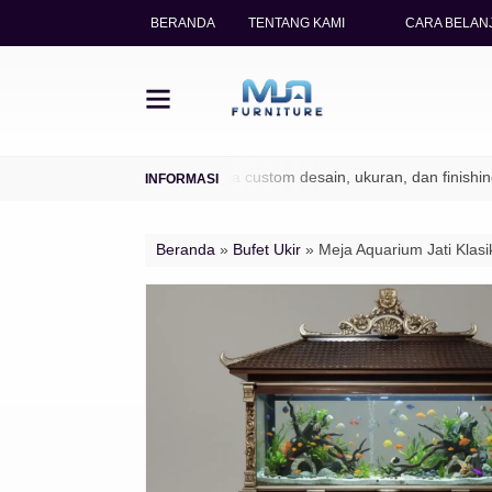
BERANDA
TENTANG KAMI
CARA BELANJ
TPK / Perhutani)
✔ Bisa custom desain, ukuran, dan finishing
Beranda
»
Bufet Ukir
»
Meja Aquarium Jati Klas