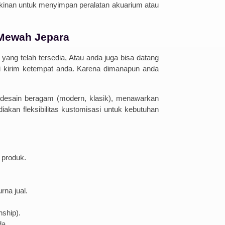
kinan untuk menyimpan peralatan akuarium atau
 Mewah Jepara
ang telah tersedia, Atau anda juga bisa datang
i kirim ketempat anda. Karena dimanapun anda
ki desain beragam (modern, klasik), menawarkan
iakan fleksibilitas kustomisasi untuk kebutuhan
 produk.
rna jual.
nship).
da.