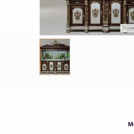
clic
M