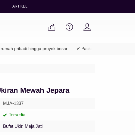
ARTIKEL
pribadi hingga proyek besar
✔ Packing aman & pengiriman ke sel
Ukiran Mewah Jepara
MJA-1337
Tersedia
Bufet Ukir
,
Meja Jati