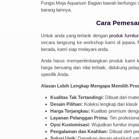
Fungsi Meja Aquarium Bagian bawah berfungsi 
barang lainnya.
Cara Pemesan
Untuk anda yang tertarik dengan
produk furnitu
secara langsung ke workshop kami di jepara.
berada, kami siap melayani anda.
Anda harus mempertimbangkan produk kami karen
harga bersaing dan nilai terbaik, didukung pel
spesifik Anda.
Alasan Lebih Lengkap Mengapa Memilih Prod
Kualitas Tak Tertandingi:
Dibuat dari mate
Desain Pilihan:
Koleksi lengkap dari klasi
Harga Terjangkau:
Kualitas premium dengan
Layanan Pelanggan Prima:
Tim profesiona
Opsi Kustomisasi:
Wujudkan furnitur impia
Pengalaman dan Keahlian:
Dibuat oleh pe
Solusi Unik:
Dapatkan desain eksklusif yan