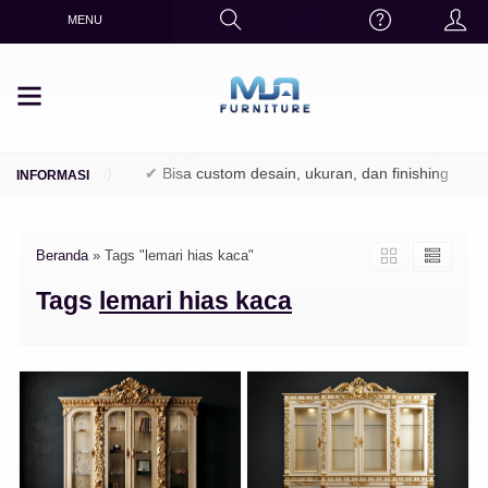
MENU
K / Perhutani)
✔ Bisa custom desain, ukuran, dan finishing
✔ 
Beranda
»
Tags "lemari hias kaca"
Tags
lemari hias kaca