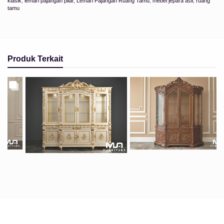
klasik
,
lemari pajangan pilar
,
Lemari Pajangan Ruang Tamu
,
mebel jepara asli
,
ruang
tamu
Produk Terkait