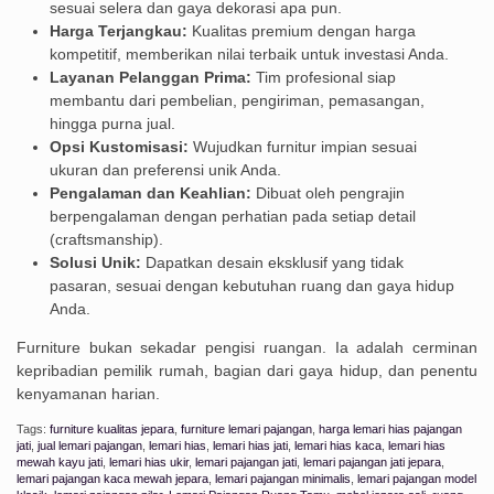
sesuai selera dan gaya dekorasi apa pun.
Harga Terjangkau:
Kualitas premium dengan harga
kompetitif, memberikan nilai terbaik untuk investasi Anda.
Layanan Pelanggan Prima:
Tim profesional siap
membantu dari pembelian, pengiriman, pemasangan,
hingga purna jual.
Opsi Kustomisasi:
Wujudkan furnitur impian sesuai
ukuran dan preferensi unik Anda.
Pengalaman dan Keahlian:
Dibuat oleh pengrajin
berpengalaman dengan perhatian pada setiap detail
(craftsmanship).
Solusi Unik:
Dapatkan desain eksklusif yang tidak
pasaran, sesuai dengan kebutuhan ruang dan gaya hidup
Anda.
Furniture bukan sekadar pengisi ruangan. Ia adalah cerminan
kepribadian pemilik rumah, bagian dari gaya hidup, dan penentu
kenyamanan harian.
Tags:
furniture kualitas jepara
,
furniture lemari pajangan
,
harga lemari hias pajangan
jati
,
jual lemari pajangan
,
lemari hias
,
lemari hias jati
,
lemari hias kaca
,
lemari hias
mewah kayu jati
,
lemari hias ukir
,
lemari pajangan jati
,
lemari pajangan jati jepara
,
lemari pajangan kaca mewah jepara
,
lemari pajangan minimalis
,
lemari pajangan model