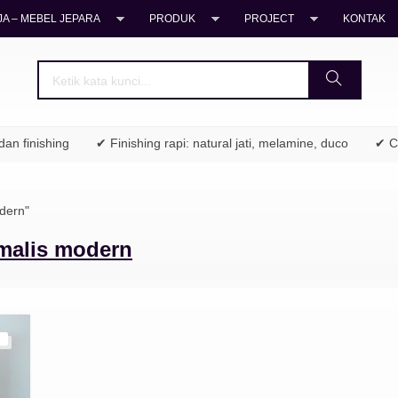
A – MEBEL JEPARA
PRODUK
PROJECT
KONTAK
n finishing
✔ Finishing rapi: natural jati, melamine, duco
✔ Coc
dern"
imalis modern