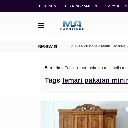
BERANDA
TENTANG KAMI
CARA BELANJ
ayu jati legal (TPK / Perhutani)
✔ Bisa custom desain, ukuran, da
Beranda
»
Tags "lemari pakaian minimalis mo
Tags
lemari pakaian min