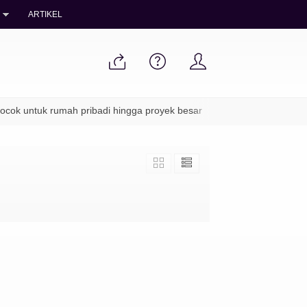
ARTIKEL
ok untuk rumah pribadi hingga proyek besar
✔ Packing aman & pe