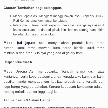
Catatan Tambahan bagi pelanggan.
Mebel Jepara Asli Mengirim menggunakan jasa Ekspedisi Truck,
Peti Kemas atau kami antar ke tujuan.
tetapi jika itu lewat pihak expedisi maka pemasangannya akan di
bantu supir atau anda cari pihak lain, karena barang kami kirim
bersifat Utuh atau Terbongkar.
Mebel jati jepara
asli
menyediakan produk kursi teras
rumah, kursi teras mewah, kursi teras klasik, kursi teras
minimalis dan produk lainya yang ada di galery kami.
Ucapan
Terimakasih
Mebel Jepara Asli
mengucapkan banyak terima kasih atas
kunjungan serta kepercayaanya anda kepada toko kami dan kami
pastikan anda mendapatkan kualitas produk yang terbaik dan
juga harga yang bersahabat, Karena kepuasan konsumen adalah
ranting terbaik dan tertinggi bagi kami.
Terima Kasih & Salam Hangat.
Tags:
jual lemari pakaian
,
lemari baju
,
lemari pakaian
,
lemari pakaian jati
,
lemari