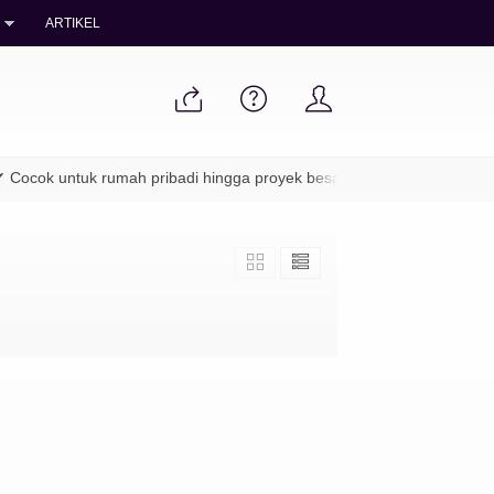
ARTIKEL
Cocok untuk rumah pribadi hingga proyek besar
✔ Packing aman &