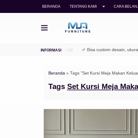
BERANDA
TENTANG KAMI
CARA BELANJ
n kayu jati legal (TPK / Perhutani)
✔ Bisa custom desain, ukuran,
Beranda
»
Tags "Set Kursi Meja Makan Kelua
Tags
Set Kursi Meja Mak