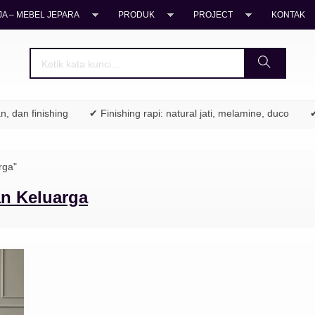
A – MEBEL JEPARA
PRODUK
PROJECT
KONTAK
 dan finishing
✔ Finishing rapi: natural jati, melamine, duco
✔ 
rga"
an Keluarga