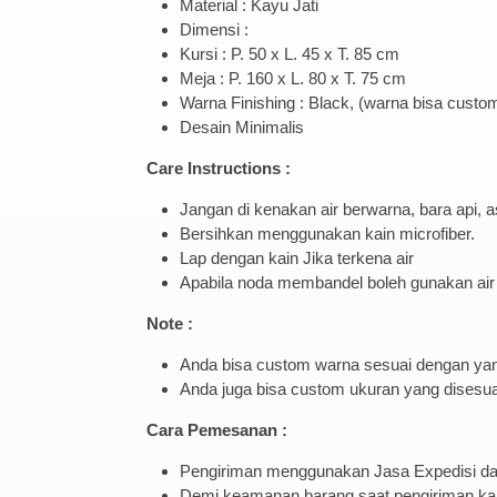
Material : Kayu Jati
Dimensi :
Kursi : P. 50 x L. 45 x T. 85 cm
Meja : P. 160 x L. 80 x T. 75 cm
Warna Finishing : Black, (warna bisa custo
Desain Minimalis
Care Instructions :
Jangan di kenakan air berwarna, bara api,
Bersihkan menggunakan kain microfiber.
Lap dengan kain Jika terkena air
Apabila noda membandel boleh gunakan air 
Note :
Anda bisa custom warna sesuai dengan yan
Anda juga bisa custom ukuran yang disesu
Cara Pemesanan :
Pengiriman menggunakan Jasa Expedisi dari
Demi keamanan barang saat pengiriman kami