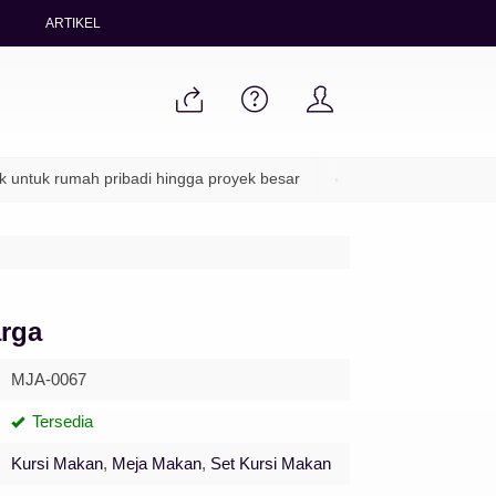
ARTIKEL
 rumah pribadi hingga proyek besar
✔ Packing aman & pengiriman
arga
MJA-0067
Tersedia
Kursi Makan
,
Meja Makan
,
Set Kursi Makan