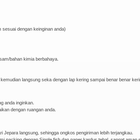
m sesuai dengan keinginan anda)
 asam/bahan kimia berbahaya.
kemudian langsung seka dengan lap kering sampai benar benar keri
g anda inginkan.
aikan dengan ruangan anda.
 Jepara langsung, sehingga ongkos pengiriman lebih terjangkau.
 packing dengan Single fish dan paper kardus tebal, sangat aman s