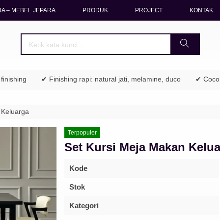
A – MEBEL JEPARA
PRODUK
PROJECT
KONTAK
ing
✔ Finishing rapi: natural jati, melamine, duco
✔ Cocok untuk
 Keluarga
Terpopuler
Set Kursi Meja Makan Kelu
Kode
Stok
Kategori