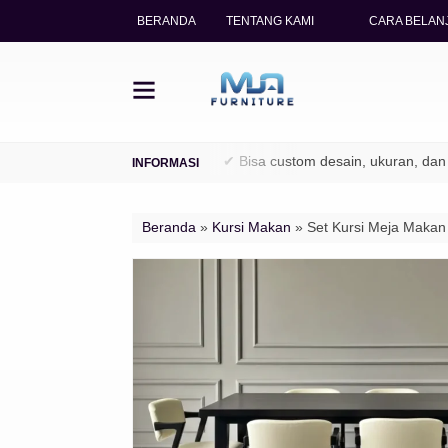
BERANDA
TENTANG KAMI
CARA BELANJ
 legal (TPK / Perhutani)
✔ Bisa custom desain, ukuran, dan finish
Beranda
»
Kursi Makan
»
Set Kursi Meja Makan