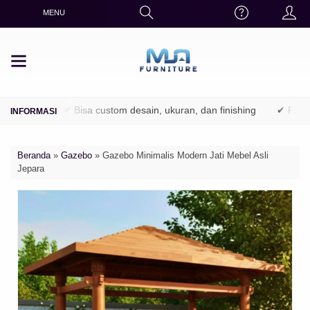
MENU
utani)
✔ Bisa custom desain, ukuran, dan finishing
✔ Finishing
Beranda
»
Gazebo
»
Gazebo Minimalis Modern Jati Mebel Asli
Jepara