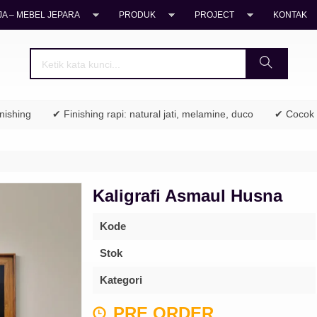
A – MEBEL JEPARA
PRODUK
PROJECT
KONTAK
ng
✔ Finishing rapi: natural jati, melamine, duco
✔ Cocok untuk
Kaligrafi Asmaul Husna
Kode
Stok
Kategori
PRE ORDER