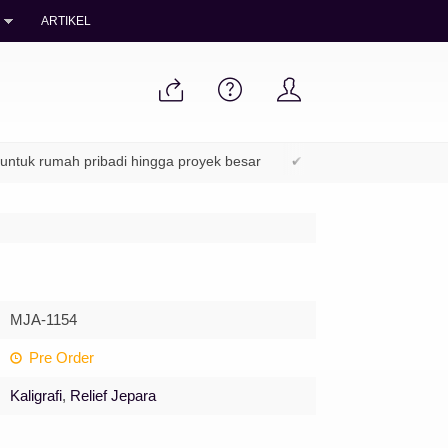
ARTIKEL
 rumah pribadi hingga proyek besar
✔ Packing aman & pengiriman
MJA-1154
Pre Order
Kaligrafi
,
Relief Jepara