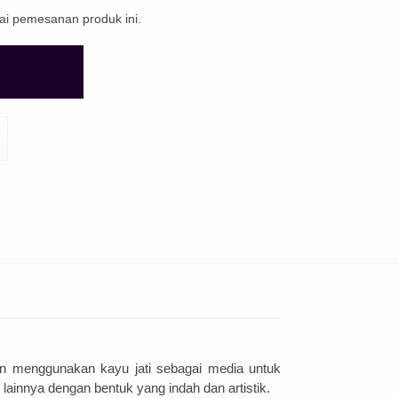
nai pemesanan produk ini.
n
men
gg
un
ak
an
kay
u
j
ati
se
bag
ai
media
unt
uk
l
ain
ny
a
den
gan
bent
uk
y
ang
ind
ah
dan
artist
ik
.