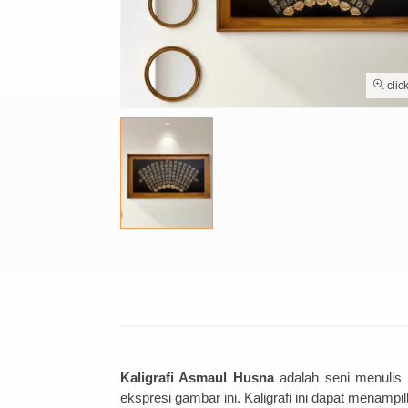
clic
Kaligrafi Asmaul Husna
ad
al
ah
sen
i
men
ul
is
e
ks
pres
i
gamb
ar
in
i
.
Kal
ig
ra
fi
in
i
d
ap
at
men
amp
il