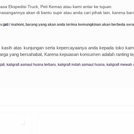
sa Ekspedisi Truck, Peti Kemas atau kami antar ke tujuan.
emasangannya akan di bantu supir atau anda cari pihak lain, karena bar
yu
jati
/ mahoni, barang yang akan anda terima kemungkinan akan berbeda sera
 kasih atas kunjungan serta kepercayaanya anda kepada toko kami
harga yang bersahabat, Karena kepuasan konsumen adalah ranting terb
ati
,
kaligrafi asmaul husna terbaru
,
kaligrafi indah asmaul husna
,
kaligrafi mewah