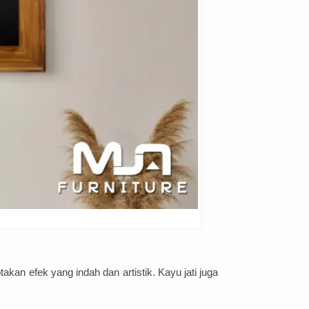
t
ak
an
e
f
ek
y
ang
ind
ah
dan
artist
ik
.
Kay
u
j
ati
j
uga