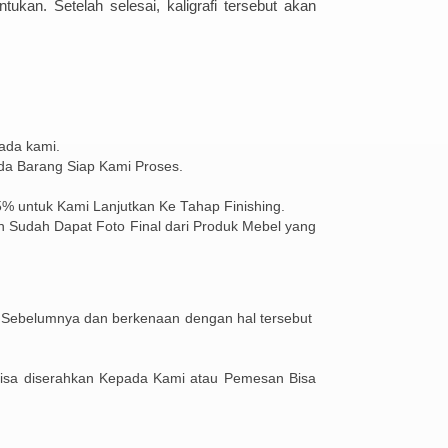
ent
uk
an
.
Set
el
ah
se
les
ai
,
k
al
ig
ra
fi
ter
se
but
a
kan
ada kami.
da Barang Siap Kami Proses.
% untuk Kami Lanjutkan Ke Tahap Finishing.
 Sudah Dapat Foto Final dari Produk Mebel yang
 Sebelumnya dan berkenaan dengan hal tersebut
bisa diserahkan Kepada Kami atau Pemesan Bisa