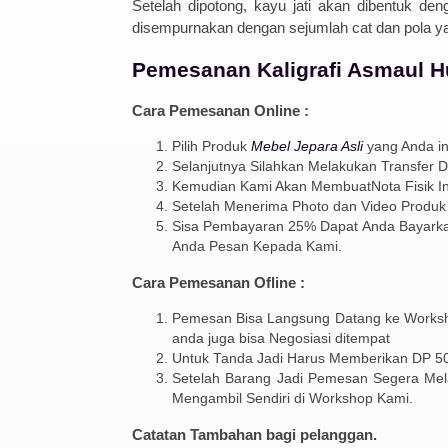
Set
el
ah
dip
ot
ong
,
kay
u
j
ati
a
kan
d
ib
ent
uk
den
dis
emp
urn
ak
an
den
gan
se
j
um
lah
cat
dan
pol
a
y
Pemesanan Kaligrafi Asmaul 
Cara Pemesanan Online :
Pilih Produk
Mebel Jepara Asli
yang Anda in
Selanjutnya Silahkan Melakukan Transfer 
Kemudian Kami Akan MembuatNota Fisik In
Setelah Menerima Photo dan Video Produk
Sisa Pembayaran 25% Dapat Anda Bayarkan
Anda Pesan Kepada Kami.
Cara Pemesanan Ofline :
Pemesan Bisa Langsung Datang ke Worksh
anda juga bisa Negosiasi ditempat
Untuk Tanda Jadi Harus Memberikan DP 50%
Setelah Barang Jadi Pemesan Segera Mel
Mengambil Sendiri di Workshop Kami.
Catatan Tambahan bagi pelanggan.