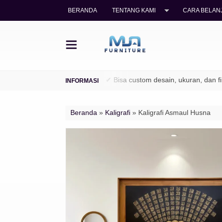
BERANDA
TENTANG KAMI
CARA BELANJ
legal (TPK / Perhutani)
✔ Bisa custom desain, ukuran, dan finishi
Beranda
»
Kaligrafi
»
Kaligrafi Asmaul Husna