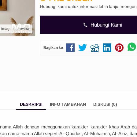
Hubungi kami untuk informasi lebih lanjut menge
Hubungi Kami
k image to preview
Bagikan ke
DESKRIPSI
INFO TAMBAHAN
DISKUSI (0)
n
ama
Allah
den
gan
men
gg
un
ak
an
k
arak
ter
–
kar
ak
ter
k
has
Arab
da
kan
n
ama
–
n
ama
Allah
se
pert
i
Al
–
Q
udd
us
,
Al
–
M
uh
aim
in
,
Al
–
Az
iz
,
dan