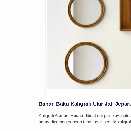
Bahan Baku
Kaligrafi Ukir Jati Jepar
Kal
ig
ra
fi
As
m
aul
Hus
na
d
ibu
at
den
gan
kay
u
j
ati 
har
us
dip
ot
ong
den
gan
t
ep
at
ag
ar
bent
uk
k
al
ig
ra
f