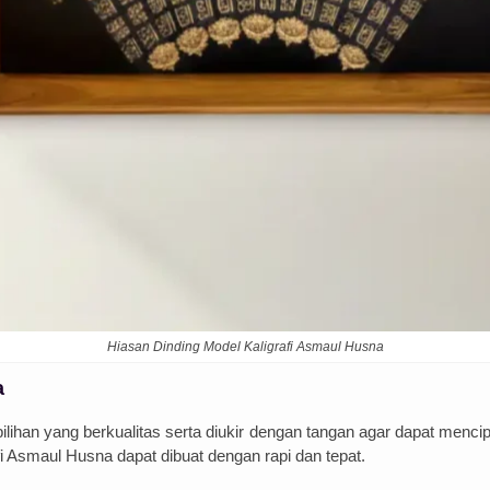
Hiasan Dinding Model Kaligrafi Asmaul Husna
a
pilihan yang berkualitas serta
di
uk
ir
den
gan
tang
an
ag
ar
d
ap
at
men
ci
p
i
As
m
aul
Hus
na
d
ap
at
d
ibu
at
den
gan
rap
i
dan
t
ep
at
.