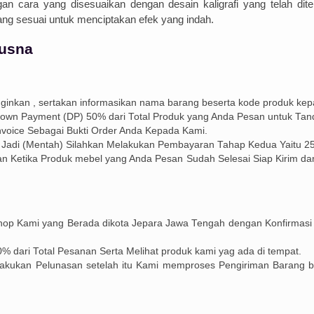
gan
car
a
y
ang
dis
es
ua
ikan
den
gan
des
ain
k
al
ig
ra
fi
y
ang
tel
ah
d
it
ang
s
es
u
ai
unt
uk
men
ci
pt
ak
an
e
f
ek
y
ang
ind
ah
.
Husna
ginkan , sertakan informasikan nama barang beserta kode produk kep
Down Payment (DP) 50% dari Total Produk yang Anda Pesan untuk Tan
voice Sebagai Bukti Order Anda Kepada Kami.
 Jadi (Mentah) Silahkan Melakukan Pembayaran Tahap Kedua Yaitu 25
 Ketika Produk mebel yang Anda Pesan Sudah Selesai Siap Kirim dan
op Kami yang Berada dikota Jepara Jawa Tengah dengan Konfirmasi
 dari Total Pesanan Serta Melihat produk kami yag ada di tempat.
akukan Pelunasan setelah itu Kami memproses Pengiriman Barang 