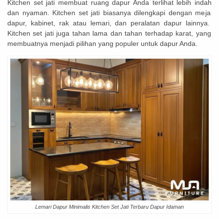
Kitchen
set
j
ati
mem
bu
at
ru
ang
d
ap
ur
And
a
ter
l
ih
at
le
b
ih
ind
ah
dan
n
y
aman
.
Kitchen
set
j
ati
bias
anya
dil
eng
k
api
den
gan
me
ja
d
ap
ur
,
k
abin
et
,
r
ak
at
au
le
m
ari
,
dan
per
al
atan
d
ap
ur
l
ain
ny
a
.
Kitchen
set
j
ati
j
uga
t
ahan
l
ama
dan
t
ahan
ter
had
ap
k
arat
,
y
ang
mem
bu
at
ny
a
men
j
adi
p
ili
han
y
ang
popul
er
unt
uk
d
ap
ur
And
a
.
Lemari Dapur Minimalis Kitchen Set Jati Terbaru Dapur Idaman