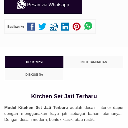
Pesan via Whatsapp
Bagikan ke
DESKRIPSI
INFO TAMBAHAN
DISKUSI (0)
Kitchen Set Jati Terbaru
Model Kitchen Set Jati Terbaru
ad
al
ah
des
ain
interior
d
ap
ur
den
gan
men
gg
un
ak
an
kay
u
j
ati
se
bag
ai
b
ahan
ut
am
anya
.
Den
gan
des
ain
modern
,
bent
uk
k
las
ik
,
at
au
rust
ik.