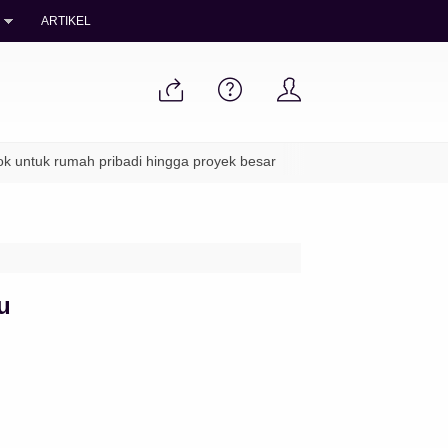
ARTIKEL
tuk rumah pribadi hingga proyek besar
✔ Packing aman & pengiri
u