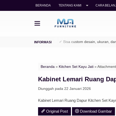
BERANDA
TENTANG KAMI
CARA BELANJ
ti legal (TPK / Perhutani)
✔ Bisa custom desain, ukuran, dan fini
Beranda
»
Kitchen Set Kayu Jati
» Attachment
Kabinet Lemari Ruang Dap
Diunggah pada 22 Januari 2026
Kabinet Lemari Ruang Dapur Kitchen Set Kayu
Original Post
Download Gambar