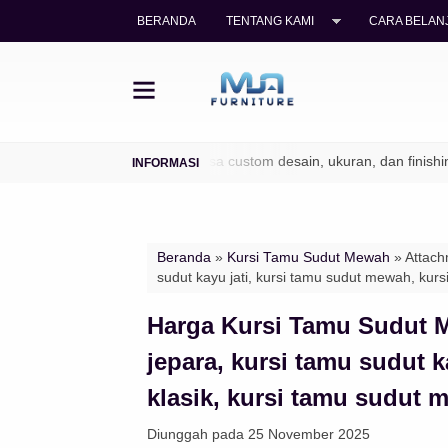
BERANDA
TENTANG KAMI
CARA BELANJ
l (TPK / Perhutani)
✔ Bisa custom desain, ukuran, dan finishing
Beranda
»
Kursi Tamu Sudut Mewah
» Attach
sudut kayu jati, kursi tamu sudut mewah, kur
Harga Kursi Tamu Sudut M
jepara, kursi tamu sudut 
klasik, kursi tamu sudut 
Diunggah pada 25 November 2025