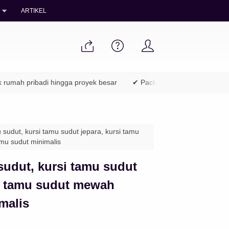
ARTIKEL
ah pribadi hingga proyek besar
✔ Packing aman & pengiriman ke 
sudut, kursi tamu sudut jepara, kursi tamu
amu sudut minimalis
sudut, kursi tamu sudut
si tamu sudut mewah
malis