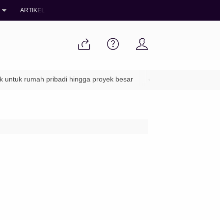
ARTIKEL
uk rumah pribadi hingga proyek besar
✔ Packing aman & pengirim