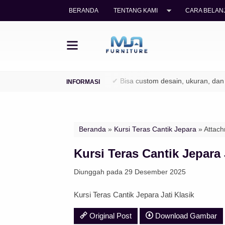
BERANDA
TENTANG KAMI
CARA BELANJ
i legal (TPK / Perhutani)
✔ Bisa custom desain, ukuran, dan finis
Beranda
»
Kursi Teras Cantik Jepara
» Attach
Kursi Teras Cantik Jepara 
Diunggah pada 29 Desember 2025
Kursi Teras Cantik Jepara Jati Klasik
Original Post
Download Gambar