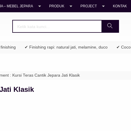
A – MEBEL JEPARA
PRODUK
PROJECT
KONTAK
hing
✔ Finishing rapi: natural jati, melamine, duco
✔ Cocok unt
ment : Kursi Teras Cantik Jepara Jati Klasik
Jati Klasik