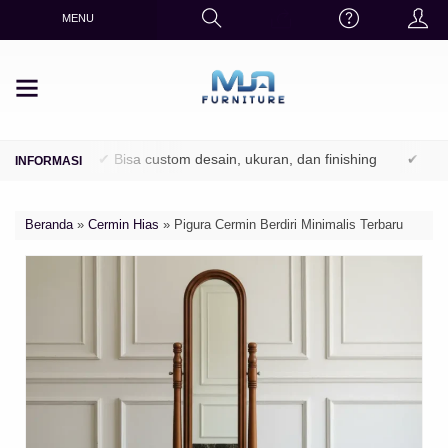
MENU
hutani)
✔ Bisa custom desain, ukuran, dan finishing
✔ Finishin
Beranda
»
Cermin Hias
»
Pigura Cermin Berdiri Minimalis Terbaru