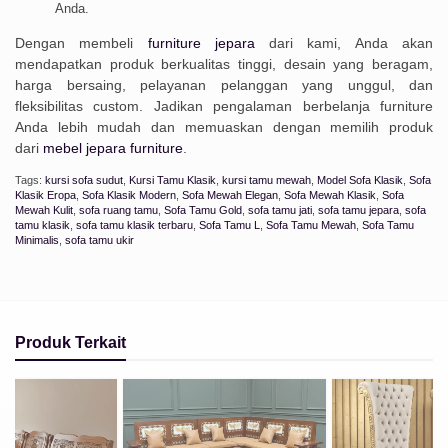
Anda.
Dengan membeli
furniture jepara
dari kami, Anda akan
mendapatkan produk berkualitas tinggi, desain yang beragam,
harga bersaing, pelayanan pelanggan yang unggul, dan
fleksibilitas custom. Jadikan pengalaman berbelanja furniture
Anda lebih mudah dan memuaskan dengan memilih produk
dari
mebel jepara furniture
.
Tags:
kursi sofa sudut
,
Kursi Tamu Klasik
,
kursi tamu mewah
,
Model Sofa Klasik
,
Sofa
Klasik Eropa
,
Sofa Klasik Modern
,
Sofa Mewah Elegan
,
Sofa Mewah Klasik
,
Sofa
Mewah Kulit
,
sofa ruang tamu
,
Sofa Tamu Gold
,
sofa tamu jati
,
sofa tamu jepara
,
sofa
tamu klasik
,
sofa tamu klasik terbaru
,
Sofa Tamu L
,
Sofa Tamu Mewah
,
Sofa Tamu
Minimalis
,
sofa tamu ukir
Produk Terkait