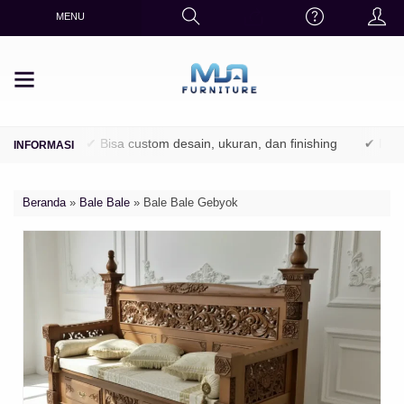
MENU
utani)
✔ Bisa custom desain, ukuran, dan finishing
✔ Finishing
Beranda
»
Bale Bale
»
Bale Bale Gebyok