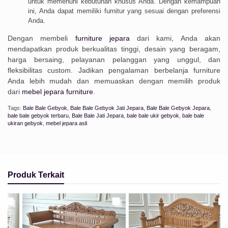
untuk memenuhi kebutuhan khusus Anda. Dengan kemampuan
ini, Anda dapat memiliki furnitur yang sesuai dengan preferensi
Anda.
Dengan membeli
furniture jepara
dari kami, Anda akan
mendapatkan produk berkualitas tinggi, desain yang beragam,
harga bersaing, pelayanan pelanggan yang unggul, dan
fleksibilitas custom. Jadikan pengalaman berbelanja furniture
Anda lebih mudah dan memuaskan dengan memilih produk
dari
mebel jepara furniture
.
Tags:
Bale Bale Gebyok
,
Bale Bale Gebyok Jati Jepara
,
Bale Bale Gebyok Jepara
,
bale bale gebyok terbaru
,
Bale Bale Jati Jepara
,
bale bale ukir gebyok
,
bale bale
ukiran gebyok
,
mebel jepara asli
Produk Terkait