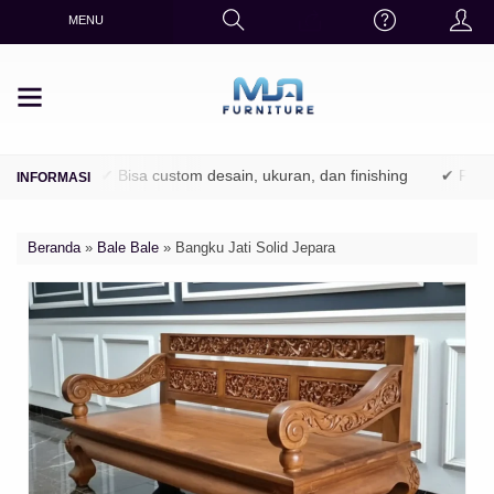
MENU
utani)
✔ Bisa custom desain, ukuran, dan finishing
✔ Finishing 
Beranda
»
Bale Bale
»
Bangku Jati Solid Jepara