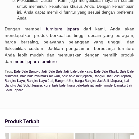
Fleksibilitas Custom: Kami juga menyediakan layanan custom
untuk memenuhi kebutuhan khusus Anda. Dengan kemampuan
ini, Anda dapat memiliki furnitur yang sesuai dengan preferensi
Anda.
Dengan membeli
furniture jepara
dari kami, Anda akan
mendapatkan produk berkualitas tinggi, desain yang beragam,
harga bersaing, pelayanan pelanggan yang unggul, dan
fleksibilitas custom. Jadikan pengalaman berbelanja furniture
Anda lebih mudah dan memuaskan dengan memilih produk
dari
mebel jepara furniture
.
Tags:
Bale Bale Bangku Jati
,
Bale Bale Jati
,
bale bale kayu
,
Bale Bale Klasik
,
Bale Bale
Minimalis
,
bale bale minimalis mewah
,
bale bale ukir jepara
,
Bangku Jati Solid Jepara
,
Bangku Kayu
,
Bangku Kayu Jati
,
Bangku Ukir
,
harga Bangku Jati Solid Jepara
,
jual
Bangku Jati Solid Jepara
,
kursi bale bale
,
kursi bale-bale jati antik
,
model Bangku Jati
Solid Jepara
Produk Terkait