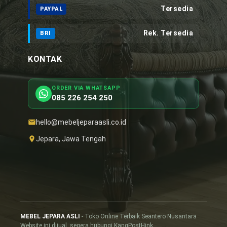
Tersedia
PAYPAL
Rek. Tersedia
BRI
KONTAK
ORDER VIA WHATSAPP
085 226 254 250
hello@mebeljeparaasli.co.id
Jepara, Jawa Tengah
MEBEL JEPARA ASLI
- Toko Online Terbaik Seantero Nusantara
Website ini dijual, segera hubungi KangPostHink