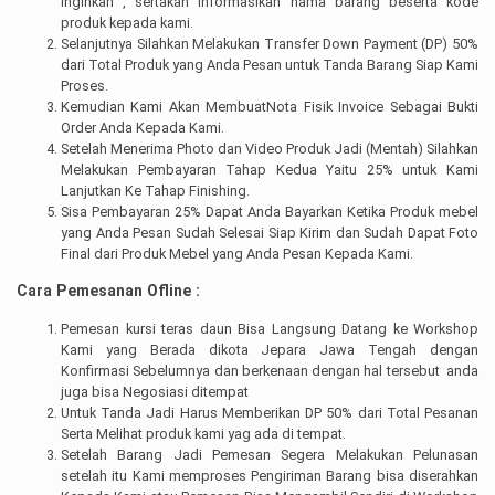
inginkan , sertakan informasikan nama barang beserta kode
produk kepada kami.
Selanjutnya Silahkan Melakukan Transfer Down Payment (DP) 50%
dari Total Produk yang Anda Pesan untuk Tanda Barang Siap Kami
Proses.
Kemudian Kami Akan MembuatNota Fisik Invoice Sebagai Bukti
Order Anda Kepada Kami.
Setelah Menerima Photo dan Video Produk Jadi (Mentah) Silahkan
Melakukan Pembayaran Tahap Kedua Yaitu 25% untuk Kami
Lanjutkan Ke Tahap Finishing.
Sisa Pembayaran 25% Dapat Anda Bayarkan Ketika Produk mebel
yang Anda Pesan Sudah Selesai Siap Kirim dan Sudah Dapat Foto
Final dari Produk Mebel yang Anda Pesan Kepada Kami.
Cara Pemesanan Ofline :
Pemesan kursi teras daun Bisa Langsung Datang ke Workshop
Kami yang Berada dikota Jepara Jawa Tengah dengan
Konfirmasi Sebelumnya dan berkenaan dengan hal tersebut anda
juga bisa Negosiasi ditempat
Untuk Tanda Jadi Harus Memberikan DP 50% dari Total Pesanan
Serta Melihat produk kami yag ada di tempat.
Setelah Barang Jadi Pemesan Segera Melakukan Pelunasan
setelah itu Kami memproses Pengiriman Barang bisa diserahkan