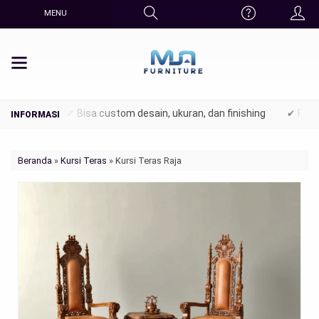
MENU
tani)
✔ Bisa custom desain, ukuran, dan finishing
✔ Finishing 
Beranda
»
Kursi Teras
»
Kursi Teras Raja