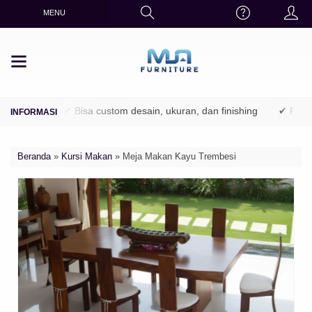
MENU
utani)
✔ Bisa custom desain, ukuran, dan finishing
✔ Finishing 
Beranda
»
Kursi Makan
»
Meja Makan Kayu Trembesi