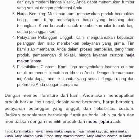
dari gaya modern hingga klasik, Anda dapat menemukan furnitur
yang sesuai dengan preferensi Anda.
Harga Bersaing: Meskipun kami menawarkan produk berkualitas
tinggi, kami tetap menetapkan harga yang bersaing dan
terjangkau. Kami berusaha untuk memberikan nilai terbaik bagi
setiap pelanggan kami.
Pelayanan Pelanggan Unggul: Kami mengutamakan kepuasan
pelanggan dan siap memberikan pelayanan yang prima. Tim
kami siap membantu Anda dalam proses pembelian, pengiriman
produk, pemasangan di lokasi, hingga layanan custom
meja
makan jepara
.
Fleksibilitas Custom: Kami juga menyediakan layanan custom
untuk memenuhi kebutuhan khusus Anda. Dengan kemampuan
ini, Anda dapat memiliki furnitur yang sesuai dengan ruang dan
preferensi Anda dengan sempurna.
Dengan membeli furniture dari kami, Anda akan mendapatkan
produk berkualitas tinggi, desain yang beragam, harga bersaing,
pelayanan pelanggan yang unggul, dan fleksibilitas custom.
Jadikan pengalaman berbelanja furniture Anda lebih mudah dan
memuaskan dengan memilih produk dari
mebel jepara
asli.
Tags:
kursi makan mewah
,
meja makan jepara
,
meja makan kayu jati
,
meja makan
klasik
,
Meja Makan Klasik Eropa
,
meja makan mewah
,
Meja Makan Mewah 10 Kursi
,