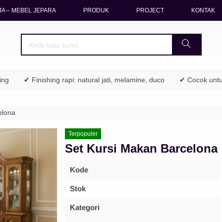
A – MEBEL JEPARA
PRODUK
PROJECT
KONTAK
✔ Finishing rapi: natural jati, melamine, duco
✔ Cocok untuk rumah 
elona
Terpopuler
Set Kursi Makan Barcelona
Kode
Stok
Kategori