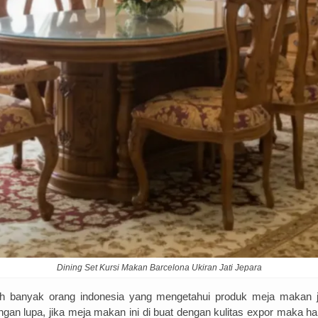
Dining Set Kursi Makan Barcelona Ukiran Jati Jepara
 banyak orang indonesia yang mengetahui produk meja makan jat
an lupa, jika meja makan ini di buat dengan kulitas expor maka ha