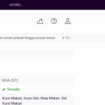
ARTIKEL
pribadi hingga proyek besar
✔ Packing aman & pengiriman ke sel
MJA-1172
Tersedia
Kursi Makan
,
Kursi Ukir
,
Meja Makan
,
Set
Kursi Makan