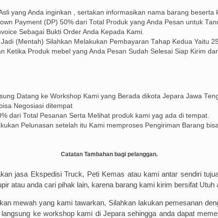
 Asli yang Anda inginkan , sertakan informasikan nama barang beserta
Down Payment (DP) 50% dari Total Produk yang Anda Pesan untuk Tan
voice Sebagai Bukti Order Anda Kepada Kami.
 Jadi (Mentah) Silahkan Melakukan Pembayaran Tahap Kedua Yaitu 25
 Ketika Produk mebel yang Anda Pesan Sudah Selesai Siap Kirim dan
gsung Datang ke Workshop Kami yang Berada dikota Jepara Jawa Ten
bisa Negosiasi ditempat
 dari Total Pesanan Serta Melihat produk kami yag ada di tempat.
kukan Pelunasan setelah itu Kami memproses Pengiriman Barang bis
Catatan Tambahan bagi pelanggan.
 jasa Ekspedisi Truck, Peti Kemas atau kami antar sendiri tujuan 
 atau anda cari pihak lain, karena barang kami kirim bersifat Utuh 
kan mewah yang kami tawarkan, Silahkan lakukan pemesanan den
ang langsung ke workshop kami di Jepara sehingga anda dapat me