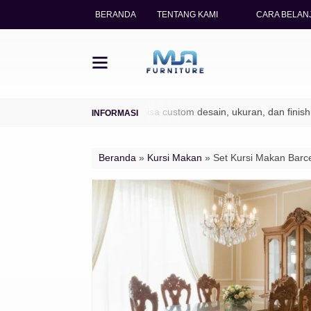
BERANDA
TENTANG KAMI
CARA BELANJ
(TPK / Perhutani)
✔ Bisa custom desain, ukuran, dan finishing
Beranda
»
Kursi Makan
»
Set Kursi Makan Barc