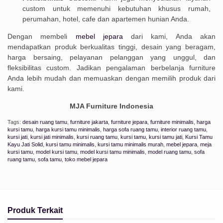
custom untuk memenuhi kebutuhan khusus rumah,
perumahan, hotel, cafe dan apartemen hunian Anda.
Dengan membeli
mebel jepara
dari kami, Anda akan
mendapatkan produk berkualitas tinggi, desain yang beragam,
harga bersaing, pelayanan pelanggan yang unggul, dan
fleksibilitas custom. Jadikan pengalaman berbelanja furniture
Anda lebih mudah dan memuaskan dengan memilih produk dari
kami.
MJA Furniture Indonesia
Tags:
desain ruang tamu
,
furniture jakarta
,
furniture jepara
,
furniture minimalis
,
harga
kursi tamu
,
harga kursi tamu minimalis
,
harga sofa ruang tamu
,
interior ruang tamu
,
kursi jati
,
kursi jati minimalis
,
kursi ruang tamu
,
kursi tamu
,
kursi tamu jati
,
Kursi Tamu
Kayu Jati Solid
,
kursi tamu minimalis
,
kursi tamu minimalis murah
,
mebel jepara
,
meja
kursi tamu
,
model kursi tamu
,
model kursi tamu minimalis
,
model ruang tamu
,
sofa
ruang tamu
,
sofa tamu
,
toko mebel jepara
Produk Terkait